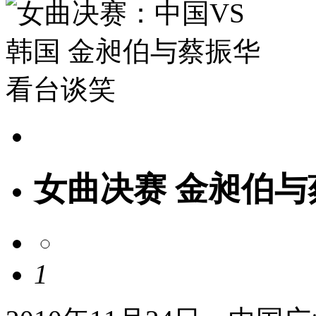
女曲决赛 金昶伯
1