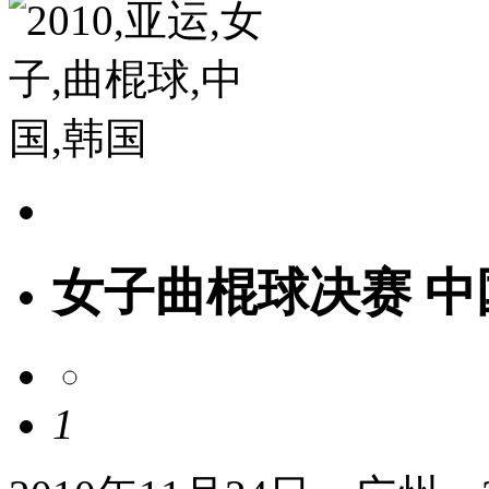
女子曲棍球决赛 中
1